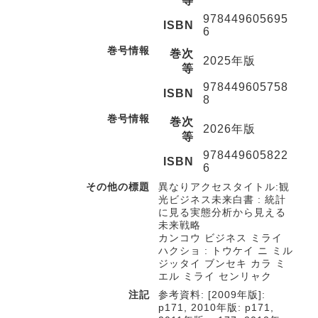
等
978449605695
ISBN
6
巻号情報
巻次
2025年版
等
978449605758
ISBN
8
巻号情報
巻次
2026年版
等
978449605822
ISBN
6
その他の標題
異なりアクセスタイトル:観
光ビジネス未来白書 : 統計
に見る実態分析から見える
未来戦略
カンコウ ビジネス ミライ
ハクショ : トウケイ ニ ミル
ジッタイ ブンセキ カラ ミ
エル ミライ センリャク
注記
参考資料: [2009年版]:
p171, 2010年版: p171,