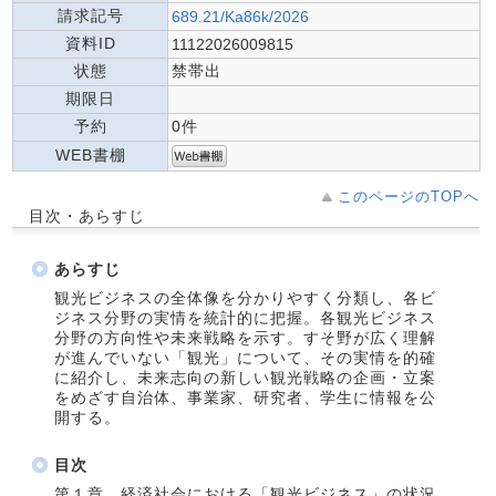
請求記号
689.21/Ka86k/2026
資料ID
11122026009815
状態
禁帯出
期限日
予約
0件
WEB書棚
このページのTOPへ
目次・あらすじ
あらすじ
観光ビジネスの全体像を分かりやすく分類し、各ビ
ジネス分野の実情を統計的に把握。各観光ビジネス
分野の方向性や未来戦略を示す。すそ野が広く理解
が進んでいない「観光」について、その実情を的確
に紹介し、未来志向の新しい観光戦略の企画・立案
をめざす自治体、事業家、研究者、学生に情報を公
開する。
目次
第１章 経済社会における「観光ビジネス」の状況