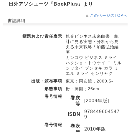
日外アソシエーツ『BookPlus』より
このページのTOPへ
書誌詳細
標題および責任表示
観光ビジネス未来白書 : 統
計に見る実態・分析から見
える未来戦略 / 加藤弘治編
著
カンコウ ビジネス ミライ
ハクショ : トウケイ ニ ミル
ジッタイ ブンセキ カラ ミ
エル ミライ センリャク
出版・頒布事項
東京 : 同友館 , 2009.5-
形態事項
冊 : 挿図 ; 26cm
巻号情報
巻次
[2009年版]
等
978449604547
ISBN
9
巻号情報
巻次
2010年版