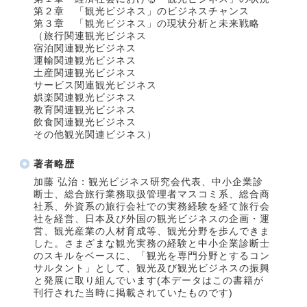
第２章 「観光ビジネス」のビジネスチャンス
第３章 「観光ビジネス」の現状分析と未来戦略
（旅行関連観光ビジネス
宿泊関連観光ビジネス
運輸関連観光ビジネス
土産関連観光ビジネス
サービス関連観光ビジネス
娯楽関連観光ビジネス
教育関連観光ビジネス
飲食関連観光ビジネス
その他観光関連ビジネス）
著者略歴
加藤 弘治：観光ビジネス研究会代表、中小企業診
断士、総合旅行業務取扱管理者マスコミ系、総合商
社系、外資系の旅行会社での実務経験を経て旅行会
社を経営、日本及び外国の観光ビジネスの企画・運
営、観光産業の人材育成等、観光分野を歩んできま
した。さまざまな観光実務の経験と中小企業診断士
のスキルをベースに、「観光を専門分野とするコン
サルタント」として、観光及び観光ビジネスの振興
と発展に取り組んでいます(本データはこの書籍が
刊行された当時に掲載されていたものです)