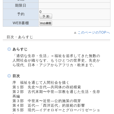
期限日
0
予約
WEB書棚
このページのTOPへ
目次・あらすじ
あらすじ
「適切な生存・生活」＝福祉を追求してきた無数の
人間社会が織りなす、もうひとつの世界史。先史か
ら現代、日本・アジアからアフリカ・欧米まで。
目次
序 福祉を通じて人間社会を描く
第１部 先史〜古代―共同体の存続模索
第２部 古代末期〜中世―宗教を通じた生活・生存
再編
第３部 中世末〜近世―公的施策の萌芽
第４部 近代―「西洋近代」的規範の影響
第５部 現代―イデオロギーとグローバリゼーショ