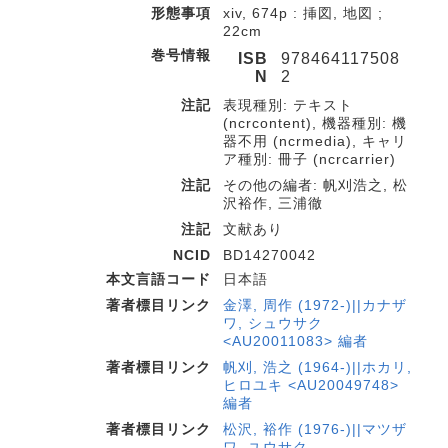
形態事項
xiv, 674p : 挿図, 地図 ;
22cm
巻号情報
ISB
978464117508
N
2
注記
表現種別: テキスト
(ncrcontent), 機器種別: 機
器不用 (ncrmedia), キャリ
ア種別: 冊子 (ncrcarrier)
注記
その他の編者: 帆刈浩之, 松
沢裕作, 三浦徹
注記
文献あり
NCID
BD14270042
本文言語コード
日本語
著者標目リンク
金澤, 周作 (1972-)||カナザ
ワ, シュウサク
<AU20011083> 編者
著者標目リンク
帆刈, 浩之 (1964-)||ホカリ,
ヒロユキ <AU20049748>
編者
著者標目リンク
松沢, 裕作 (1976-)||マツザ
ワ, ユウサク