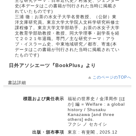
主な研究テーマ：日本近代史／村落史、ジェンダー
史(本データはこの書籍が刊行された当時に掲載さ
れていたものです)
三浦 徹：お茶の水女子大学名誉教授、（公財）東
洋文庫研究員。東京大学大学院人文科学研究科修士
課程修了。東京大学文学部助手、お茶の水女子大学
文教育学部助教授・教授、同大学理事・副学長を経
て２０２１年退職。専門／主な研究テーマ：アラ
ブ・イスラーム史、中東地域研究／都市、寄進(本
データはこの書籍が刊行された当時に掲載されてい
たものです)
日外アソシエーツ『BookPlus』より
このページのTOPへ
書誌詳細
標題および責任表示
福祉の世界史 / 金澤周作 [ほ
か] 編 = Welfare : a global
history / Shusaku
Kanazawa [and three
others] eds.
フクシ ノ セカイシ
出版・頒布事項
東京 : 有斐閣 , 2025.12