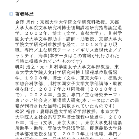
ン
著者略歴
金澤 周作：京都大学大学院文学研究科教授。京都
大学大学院文学研究科博士後期課程研究指導認定退
学。２００２年、博士（文学、京都大学）。川村学
園女子大学文学部助手・講師・助教授、京都大学大
学院文学研究科准教授を経て、２０１８年より現
職。専門／主な研究テーマ：イギリス近現代史／チ
ャリティ、海事(本データはこの書籍が刊行された
当時に掲載されていたものです)
帆刈 浩之：元・川村学園女子大学文学部教授。東
京大学大学院人文科学研究科博士課程単位取得退
学。１９９８年、博士（文学、東京大学）。徳島大
学総合科学部、川村学園女子大学文学部講師・助教
授を経て、２００７年より同教授（２０１０年ま
で）。２０２４年、逝去。専門／主な研究テーマ：
東アジア社会史／華僑華人研究(本データはこの書
籍が刊行された当時に掲載されていたものです)
松沢 裕作：慶應義塾大学経済学部教授。東京大学
大学院人文社会系研究科博士課程中途退学。２００
９年、博士（文学、東京大学）。東京大学史料編纂
所助手・助教、専修大学経済学部、慶應義塾大学経
済学部准教授を経て、２０２０年より現職。専門／