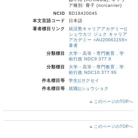
ア種別: 冊子 (ncrcarrier)
NCID
BD18420045
本文言語コード
日本語
著者標目リンク
就活塾キャリアアカデミー||
シュウカツ ジュク キャリア
アカデミー <AU20061159>
著者
分類標目
大学・高等・専門教育．学
術行政 NDC9:377.9
分類標目
大学・高等・専門教育．学
術行政 NDC10:377.95
件名標目等
学生||ガクセイ
件名標目等
就職||シュウショク
このページのTOPへ
このページのTOPへ