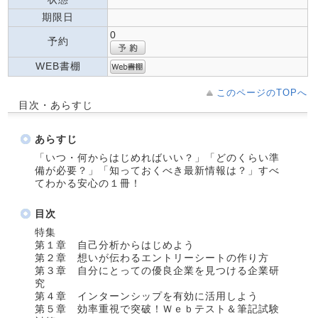
期限日
0
予約
WEB書棚
このページのTOPへ
目次・あらすじ
あらすじ
「いつ・何からはじめればいい？」「どのくらい準
備が必要？」「知っておくべき最新情報は？」すべ
てわかる安心の１冊！
目次
特集
第１章 自己分析からはじめよう
第２章 想いが伝わるエントリーシートの作り方
第３章 自分にとっての優良企業を見つける企業研
究
第４章 インターンシップを有効に活用しよう
第５章 効率重視で突破！Ｗｅｂテスト＆筆記試験