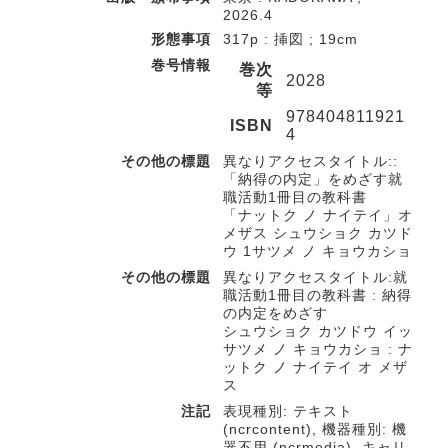
2026.4
形態事項
317p : 挿図 ; 19cm
巻号情報
巻次
2028
等
978404811921
ISBN
4
その他の標題
異なりアクセスタイトル::
「納得の内定」をめざす就
職活動1冊目の教科書
「ナットク ノ ナイテイ」オ
メザス シュウショク カツド
ウ 1サツメ ノ キョウカショ
その他の標題
異なりアクセスタイトル:就
職活動1冊目の教科書 : 納得
の内定をめざす
シュウショク カツドウ イッ
サツメ ノ キョウカショ : ナ
ットク ノ ナイテイ オ メザ
ス
注記
表現種別: テキスト
(ncrcontent), 機器種別: 機
器不用 (ncrmedia), キャリ