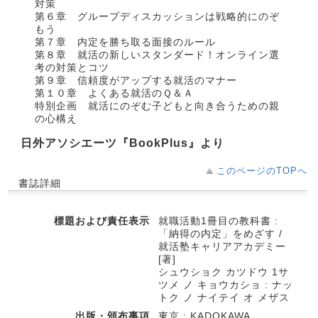
対策
第６章 グループディスカッションは戦略的にのぞ
もう
第７章 内定を勝ち取る面接のルール
第８章 就活の新しいスタンダード！オンライン選
考の対策とコツ
第９章 信頼度がアップする就活のマナー
第１０章 よくある就活のＱ＆Ａ
特別企画 就活にのぞむ子どもと向き合うための親
の心構え
日外アソシエーツ『BookPlus』より
このページのTOPへ
書誌詳細
標題および責任表示
就職活動1冊目の教科書 :
「納得の内定」をめざす /
就活塾キャリアアカデミー
[著]
シュウショク カツドウ 1サ
ツメ ノ キョウカショ : ナッ
トク ノ ナイテイ オ メザス
出版・頒布事項
東京 : KADOKAWA ,