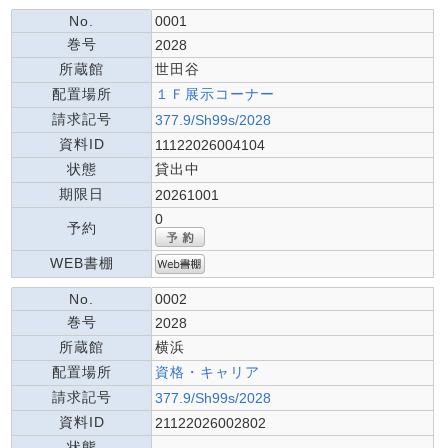
No.
0001
巻号
2028
所蔵館
世田谷
配置場所
１Ｆ展示コーナー
請求記号
377.9/Sh99s/2028
資料ID
11122026004104
状態
貸出中
期限日
20261001
0
予約
WEB書棚
No.
0002
巻号
2028
所蔵館
横浜
配置場所
資格・キャリア
請求記号
377.9/Sh99s/2028
資料ID
21122026002802
状態