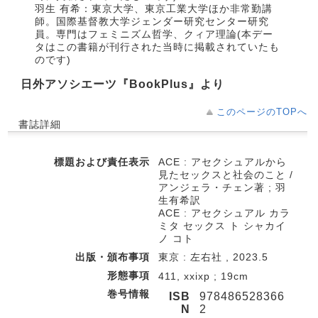
羽生 有希：東京大学、東京工業大学ほか非常勤講
師。国際基督教大学ジェンダー研究センター研究
員。専門はフェミニズム哲学、クィア理論(本デー
タはこの書籍が刊行された当時に掲載されていたも
のです)
日外アソシエーツ『BookPlus』より
このページのTOPへ
書誌詳細
標題および責任表示
ACE : アセクシュアルから
見たセックスと社会のこと /
アンジェラ・チェン著 ; 羽
生有希訳
ACE : アセクシュアル カラ
ミタ セックス ト シャカイ
ノ コト
出版・頒布事項
東京 : 左右社 , 2023.5
形態事項
411, xxixp ; 19cm
巻号情報
ISB
978486528366
N
2