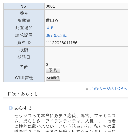
No.
0001
巻号
所蔵館
世田谷
配置場所
４Ｆ
請求記号
367.9/C38a
資料ID
11122026011186
状態
期限日
0
予約
WEB書棚
このページのTOPへ
目次・あらすじ
あらすじ
セックスって本当に必要？恋愛、障害、フェミニズ
ム、男らしさ、アイデンティティ、人種―。「他者
に性的に惹かれない」という視点から、私たちの常
識を揺さぶる。著者の経験と広範なインタビューに