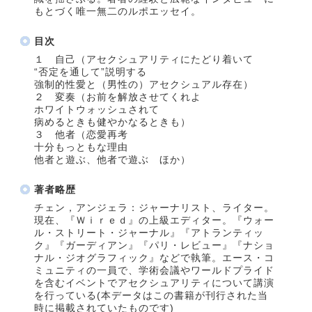
もとづく唯一無二のルポエッセイ。
目次
１ 自己（アセクシュアリティにたどり着いて
“否定を通して”説明する
強制的性愛と（男性の）アセクシュアル存在）
２ 変奏（お前を解放させてくれよ
ホワイトウォッシュされて
病めるときも健やかなるときも）
３ 他者（恋愛再考
十分もっともな理由
他者と遊ぶ、他者で遊ぶ ほか）
著者略歴
チェン，アンジェラ：ジャーナリスト、ライター。
現在、『Ｗｉｒｅｄ』の上級エディター。『ウォー
ル・ストリート・ジャーナル』『アトランティッ
ク』『ガーディアン』『パリ・レビュー』『ナショ
ナル・ジオグラフィック』などで執筆。エース・コ
ミュニティの一員で、学術会議やワールドプライド
を含むイベントでアセクシュアリティについて講演
を行っている(本データはこの書籍が刊行された当
時に掲載されていたものです)