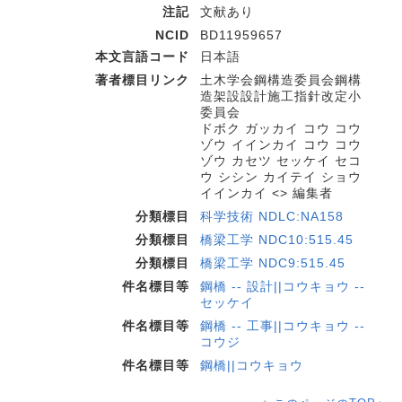
注記
文献あり
NCID
BD11959657
本文言語コード
日本語
著者標目リンク
土木学会鋼構造委員会鋼構
造架設設計施工指針改定小
委員会
ドボク ガッカイ コウ コウ
ゾウ イインカイ コウ コウ
ゾウ カセツ セッケイ セコ
ウ シシン カイテイ ショウ
イインカイ <> 編集者
分類標目
科学技術 NDLC:NA158
分類標目
橋梁工学 NDC10:515.45
分類標目
橋梁工学 NDC9:515.45
件名標目等
鋼橋 -- 設計||コウキョウ --
セッケイ
件名標目等
鋼橋 -- 工事||コウキョウ --
コウジ
件名標目等
鋼橋||コウキョウ