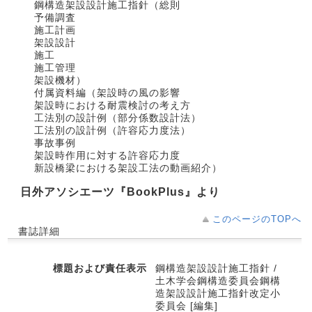
鋼構造架設設計施工指針（総則
予備調査
施工計画
架設設計
施工
施工管理
架設機材）
付属資料編（架設時の風の影響
架設時における耐震検討の考え方
工法別の設計例（部分係数設計法）
工法別の設計例（許容応力度法）
事故事例
架設時作用に対する許容応力度
新設橋梁における架設工法の動画紹介）
日外アソシエーツ『BookPlus』より
このページのTOPへ
書誌詳細
標題および責任表示
鋼構造架設設計施工指針 /
土木学会鋼構造委員会鋼構
造架設設計施工指針改定小
委員会 [編集]