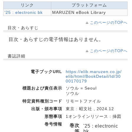
リンク
プラットフォーム
'25 : electronic bk
MARUZEN eBook Library
このページのTOPへ
目次・あらすじ
目次・あらすじの電子情報はありません。
このページのTOPへ
書誌詳細
電子ブックURL
https://elib.maruzen.co.jp/
elib/html/BookDetail/Id/30
00170179
標題および責任表示
ソウル = Seoul
ソウル
特定資料種別コード
リモートファイル
出版・頒布事項
東京 : 昭文社 , 2024.12
形態事項
1オンラインリソース : 挿図
巻号情報
巻次
'25 : electronic
bk
等