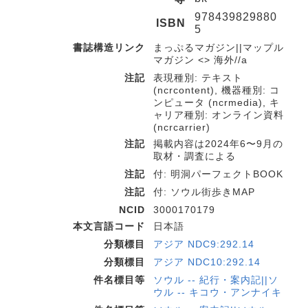
978439829880
ISBN
5
書誌構造リンク
まっぷるマガジン||マップル
マガジン <> 海外//a
注記
表現種別: テキスト
(ncrcontent), 機器種別: コ
ンピュータ (ncrmedia), キ
ャリア種別: オンライン資料
(ncrcarrier)
注記
掲載内容は2024年6〜9月の
取材・調査による
注記
付: 明洞パーフェクトBOOK
注記
付: ソウル街歩きMAP
NCID
3000170179
本文言語コード
日本語
分類標目
アジア NDC9:292.14
分類標目
アジア NDC10:292.14
件名標目等
ソウル -- 紀行・案内記||ソ
ウル -- キコウ・アンナイキ