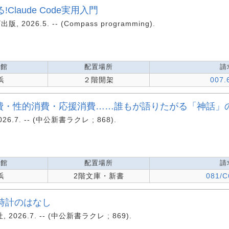
laude Code実用入門
 2026.5. -- (Compass programming).
蔵館
配置場所
請
浜
２階開架
007.
消費・性的消費・応援消費……誰もが語りたがる「神話」
26.7. -- (中公新書ラクレ ; 868).
蔵館
配置場所
請
浜
2階文庫・新書
081/C
時計のはなし
2026.7. -- (中公新書ラクレ ; 869).