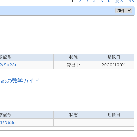
1
2
3
4
5
6
次へ
>>
求記号
状態
期限日
2/Su28t
貸出中
2026/10/01
るための数学ガイド
求記号
状態
期限日
.1/N63e