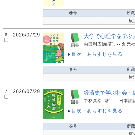
巻号
所
横
6
2026/07/29
大学で心理学を学ぶ人
内田利広[編著]. -- 創元社,
目次・あらすじを見る
巻号
所
横
7
2026/07/29
経済史で学ぶ社会・経
中林真幸 [著]. -- 日本評論
目次・あらすじを見る
巻号
所
横