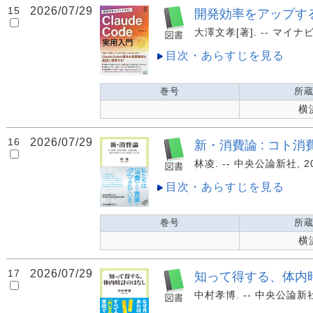
15
2026/07/29
開発効率をアップする!C
大澤文孝[著]. -- マイナビ出版,
目次・あらすじを見る
巻号
所
横
16
2026/07/29
新・消費論 : コト
林凌. -- 中央公論新社, 20
目次・あらすじを見る
巻号
所
横
17
2026/07/29
知って得する、体内
中村孝博. -- 中央公論新社, 