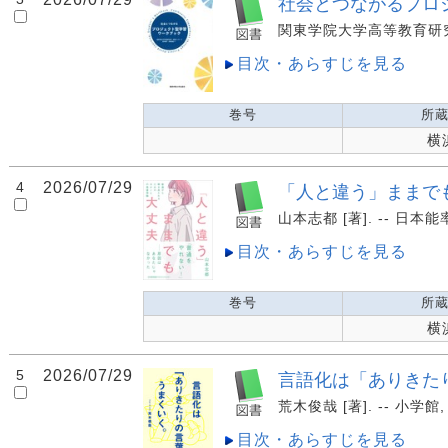
社会とつながるプロ
関東学院大学高等教育研究・開
目次・あらすじを見る
巻号
所
横
4
2026/07/29
「人と違う」ままでも
山本志都 [著]. -- 日本
目次・あらすじを見る
巻号
所
横
5
2026/07/29
言語化は「ありきた
荒木俊哉 [著]. -- 小学館, 
目次・あらすじを見る