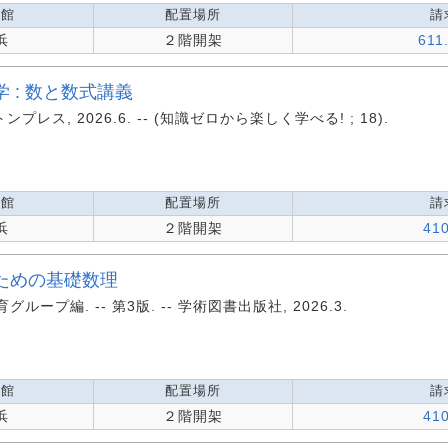
蔵館
配置場所
請
浜
２階開架
611
 : 数と数式講義
プレス, 2026.6. -- (知識ゼロから楽しく学べる! ; 18).
蔵館
配置場所
請
浜
２階開架
41
ための基礎数理
プ編. -- 第3版. -- 学術図書出版社, 2026.3.
蔵館
配置場所
請
浜
２階開架
41