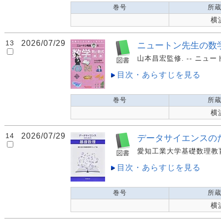
巻号
所
横
13
2026/07/29
ニュートン先生の数学
山本昌宏監修. -- ニュートン
目次・あらすじを見る
巻号
所
横
14
2026/07/29
データサイエンスの
愛知工業大学基礎数理教育グルー
目次・あらすじを見る
巻号
所
横