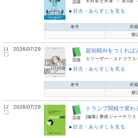
木野富士男著. -- 第3版. -
目次・あらすじを見る
巻号
所
横
11
2026/07/29
超知能AIをつくれば
エリーザー・ユドコウスキー, 
目次・あらすじを見る
巻号
所
横
12
2026/07/29
トランプ関税で変わ
[編集] 農政ジャーナリストの会
目次・あらすじを見る