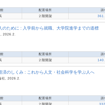
蔵館
配置場所
請
浜
２階開架
361
のために : 入学前から就職、大学院進学までの道標
 2026.2.
蔵館
配置場所
請
浜
２階開架
140
済のしくみ : これから人文・社会科学を学ぶ人へ
社, 2026.2.
蔵館
配置場所
請
浜
２階開架
33