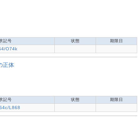
求記号
状態
期限日
64/O74k
の正体
求記号
状態
期限日
64c/L868