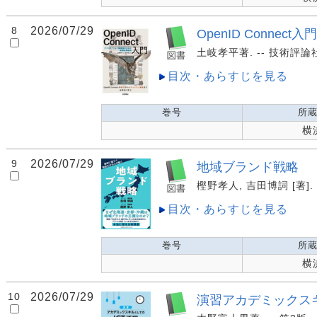
8
2026/07/29
OpenID Conne
土岐孝平著. -- 技術評論社,
目次・あらすじを見る
巻号
所
横
9
2026/07/29
地域ブランド戦略
樫野孝人, 吉田博詞 [著]. 
目次・あらすじを見る
巻号
所
横
10
2026/07/29
演習アカデミックスキ