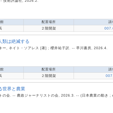
- 技術評論社, 2026.2.
蔵館
配置場所
請
浜
２階開架
007.
人類は絶滅する
ネイト・ソアレス [著] ; 櫻井祐子訳. -- 早川書房, 2026.4.
蔵館
配置場所
請
浜
２階開架
007
る世界と農業
. -- 農政ジャーナリストの会, 2026.3. -- (日本農業の動き ; no