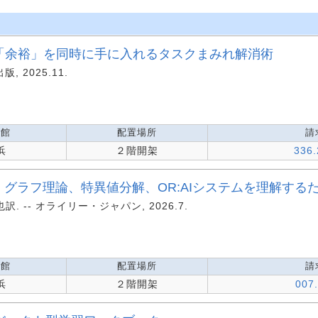
と「余裕」を同時に手に入れるタスクまみれ解消術
, 2025.11.
蔵館
配置場所
請
浜
２階開架
336.
 : グラフ理論、特異値分解、OR:AIシステムを理解す
真也訳. -- オライリー・ジャパン, 2026.7.
蔵館
配置場所
請
浜
２階開架
007