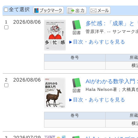
全て選択
1
2026/08/06
多忙感 : 「成果」
菅原洋平. -- サンマーク出版
目次・あらすじを見る
巻号
所
横
2
2026/08/06
AIがわかる数学入門
Hala Nelson著 ; 大橋
目次・あらすじを見る
巻号
所
横
3
2026/07/29