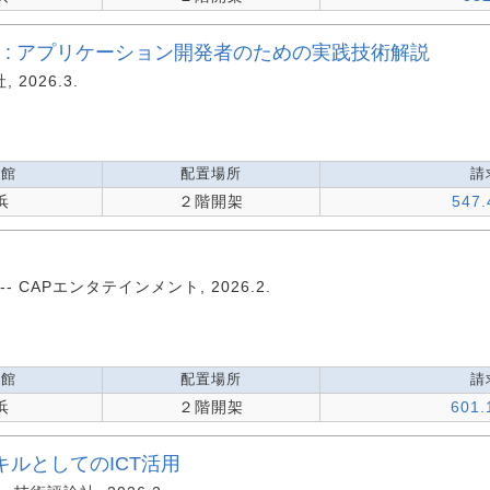
ct入門 : アプリケーション開発者のための実践技術解説
 2026.3.
蔵館
配置場所
請
浜
２階開架
547.
-- CAPエンタテインメント, 2026.2.
蔵館
配置場所
請
浜
２階開架
601.
ルとしてのICT活用