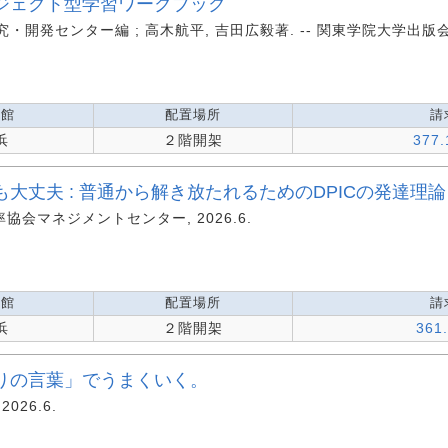
ジェクト型学習ワークブック
発センター編 ; 高木航平, 吉田広毅著. -- 関東学院大学出版会, 2
蔵館
配置場所
請
浜
２階開架
377.
大丈夫 : 普通から解き放たれるためのDPICの発達理論
能率協会マネジメントセンター, 2026.6.
蔵館
配置場所
請
浜
２階開架
361
りの言葉」でうまくいく。
2026.6.